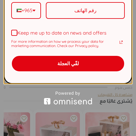
لون الحجر
أبيض
+965
تقييم المنتج
Keep me up to date on news and offers
0
For more information on how we process your data for
بالاعتماد على 0 تقييماً
marketing communication. Check our Privacy policy.
نجمة واحدة
0
نجمتان
0
لفّي العجلة
ثلاث نجوم
0
أربع نجوم
0
خمس نجوم
0
مشاهدة كل التقييمات
يُشترى غالبًا مع