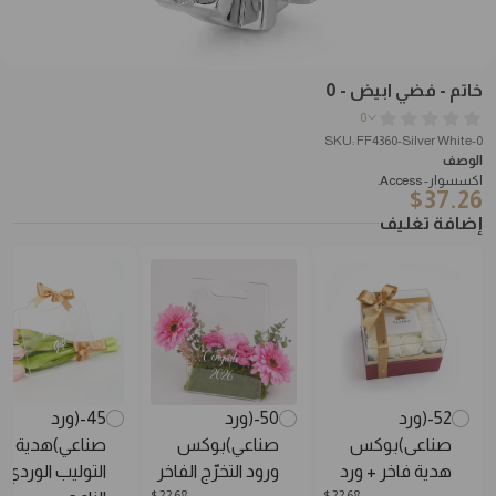
خاتم - فضي ابيض - 0
0
SKU: FF4360-Silver White-0
الوصف
اكسسوار- Access.
$
37.26
إضافة تغليف
52-(ورد
50-(ورد
45-(ورد
صناعى)بوكس
صناعي)بوكس
صناعي)هدية
هدية فاخر + ورد
ورود التخرّج الفاخر
التوليب الوردي
$
22.68
$
22.68