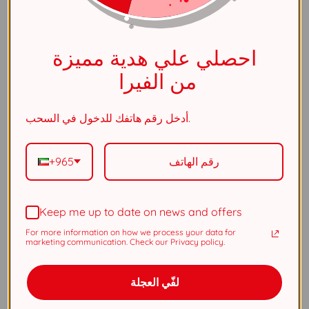
الفئة
خاتم
احصلي علي هدية مميزة
لون الحجر
أبيض
من الفيرا
القياس
قياس موحد
أدخل رقم هاتفك للدخول في السحب.
الجنس
نسائي
+965
المادة
نحاس
Keep me up to date on news and offers
الطلاء
الروديوم
For more information on how we process your data for
marketing communication. Check our Privacy policy.
الكفالة
عامان
لفّي العجلة
ستايل
اكسسوارات يومية