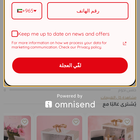
لون الحجر
أخضر
+965
تقييم المنتج
Keep me up to date on news and offers
0
For more information on how we process your data for
بالاعتماد على 0 تقييماً
marketing communication. Check our Privacy policy.
نجمة واحدة
0
نجمتان
0
لفّي العجلة
ثلاث نجوم
0
أربع نجوم
0
خمس نجوم
0
مشاهدة كل التقييمات
يُشترى غالبًا مع