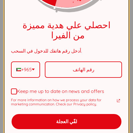
الفئة
عقد
احصلي علي هدية مميزة
لون الحجر
أبيض
من الفيرا
القياس
قياس موحد
أدخل رقم هاتفك للدخول في السحب.
الجنس
نسائي
+965
المادة
فضة استرلينى عيار ٩٢٥
Keep me up to date on news and offers
الطلاء
الروديوم
For more information on how we process your data for
marketing communication. Check our Privacy policy.
ستايل
اكسسوارات يومية
لفّي العجلة
الكفالة
٥ سنوات