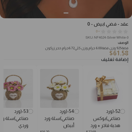
عقد - فضي ابيض - 0
0
SKU: NF4024-Silver White-0
الوصف
فضة925 وزن فضة6.08 جرام.وزن كلي6.72جرام.حجر زركون
$
61.58
إضافة تغليف
52-(ورد
54-(ورد
53-(ورد
صناعى)بوكس
صناعي)سلة ورد
صناعي)سلة ورد
هدية فاخر + ورد
أبيض
وردي
.20
$
16.20
$
22.69