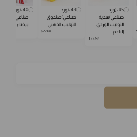
45-(ورد
43-(ورد
40-(ورد
صناعي)هدية
صناعي)صندوق
صناعي)لمسة
التوليب الوردي
التوليب الذهبي
بيضاء عصرية
68
$
22.68
الناعم
$
22.68