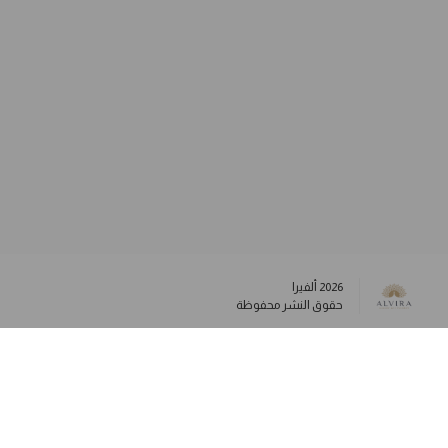
2026
ألفيرا
حقوق النشر محفوظة
وسائل التواصل الاجتماعي
info@alviraluxury.com
+96599984573