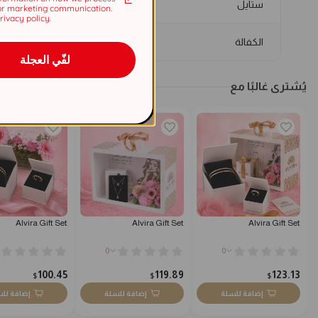
ستايل
or marketing communication.
ivacy policy.
الكفالة
لفّي العجلة
يُشترى غالبًا مع
Alvira Gift Set
Alvira Gift Set
Alvira Gift Set
0
0
100.45
119.89
123.13
$
$
$
إضافة للسلة
إضافة للسلة
إضافة لل