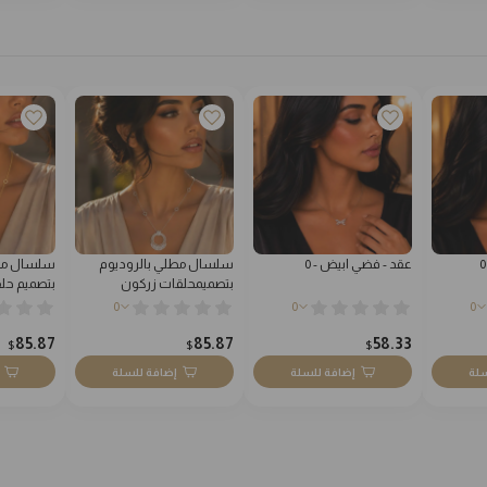
عقد - فضي ابيض - 0
سلسال مطلي بالروديوم
سلسال مط
بتصميمحلقات زركون
بتصميم حل
0
0
0
85.87
85.87
58.33
$
$
$
سلة
إضافة للسلة
إضافة للسلة