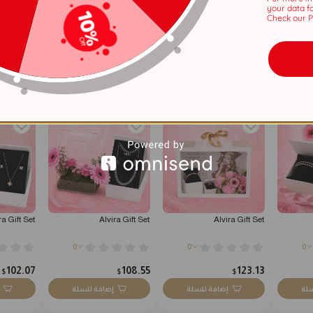
 ...
اكسسوارات سهرة
your data f
Check our Pr
٥ سنوات
ra Gift Set
Alvira Gift Set
Alvira Gift Set
0
0
0
102.07
108.55
123.13
$
$
$
سلة
إضافة للسلة
إضافة للسلة