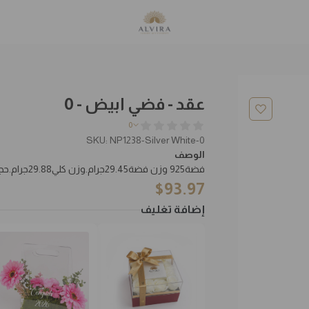
عقد - فضي ابيض - 0
0
SKU: NP1238-Silver White-0
الوصف
فضة925 وزن فضة29.45جرام.وزن كلي29.88جرام.حجر زركون
$
93.97
إضافة تغليف