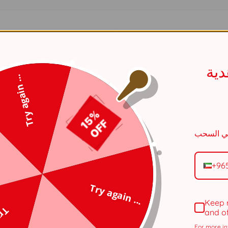
فضي
ية
عقد
Try again ...
أبيض
قياس موحد
نسائي
+96
فضة استرلينى عيار ٩٢٥
Try again ...
Keep 
الروديوم
and o
For more in