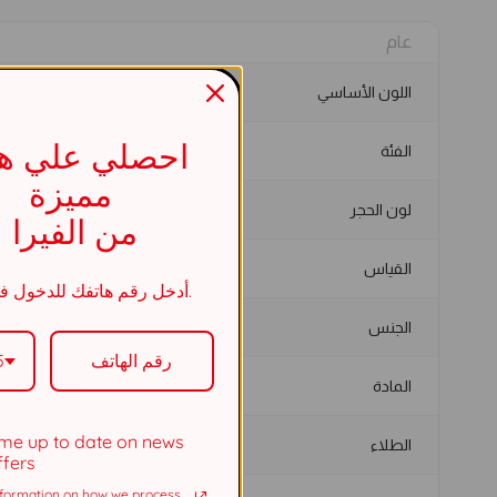
عام
اللون الأساسي
احصلي علي هد
الفئة
مميزة
لون الحجر
من الفيرا
القياس
أدخل رقم هاتفك للدخول في السحب.
الجنس
5
المادة
me up to date on news
الطلاء
ffers
formation on how we process