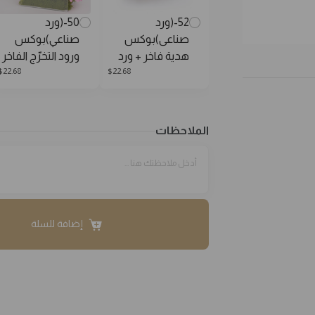
52-(ورد
50-(ورد
صناعى)بوكس
صناعي)بوكس
هدية فاخر + ورد
ورود التخرّج الفاخر
$
22.68
$
22.68
الملاحظات
إضافة للسلة