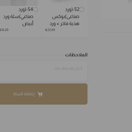
52-(ورد
54-(ورد
صناعى)بوكس
صناعي)سلة ورد
هدية فاخر + ورد
أبيض
$
16.20
$
22.69
الملاحظات
إضافة للسلة