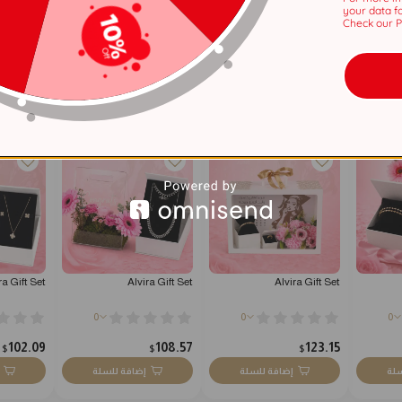
 ...
اكسسوارات سهرة
your data f
Check our Pr
عامان
ra Gift Set
Alvira Gift Set
Alvira Gift Set
0
0
0
102.09
108.57
123.15
$
$
$
سلة
إضافة للسلة
إضافة للسلة