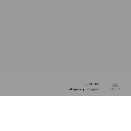
2026
ألفيرا
حقوق النشر محفوظة
وسائل التواصل الاجتماعي
info@alviraluxury.com
+96599984573