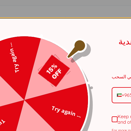
فضي
ية
طقم
Try again ...
أبيض
قياس موحد
نسائي
+96
نحاس
Try again ...
Keep 
الروديوم
and o
For more in