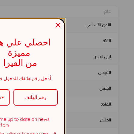
عام
اللون الأساسي
احصلي علي هد
الفئة
مميزة
لون الحجر
من الفيرا
القياس
أدخل رقم هاتفك للدخول في السحب.
الجنس
5
المادة
me up to date on news
الطلاء
ffers
formation on how we process