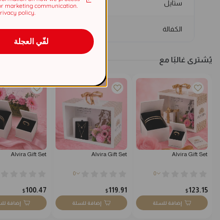
ستايل
or marketing communication.
ivacy policy.
الكفالة
لفّي العجلة
يُشترى غالبًا مع
Alvira Gift Set
Alvira Gift Set
Alvira Gift Set
0
0
100.47
119.91
123.15
$
$
$
إضافة للسلة
إضافة للسلة
إضافة لل