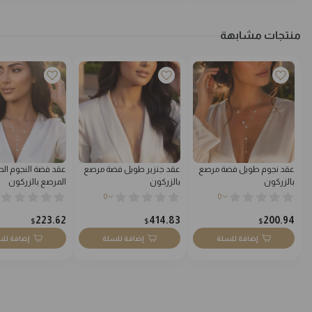
منتجات مشابهة
عقد نجوم طويل فضة مرصع
عقد جنزير طويل فضة مرصع
عقد فضة النجوم ال
بالزركون
بالزركون
المرصع بالزركون
0
0
223.62
414.83
200.94
$
$
$
إضافة للسلة
إضافة للسلة
إضافة لل