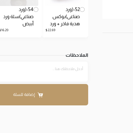
52-(ورد
54-(ورد
صناعى)بوكس
صناعي)سلة ورد
هدية فاخر + ورد
أبيض
$
16.20
$
22.69
الملاحظات
إضافة للسلة