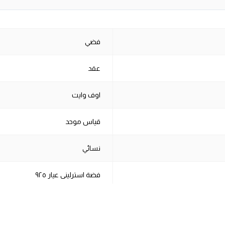
فضي
عقد
اوف وايت
قياس موحد
نسائي
فضة استرلينى عيار ٩٢٥
الروديوم