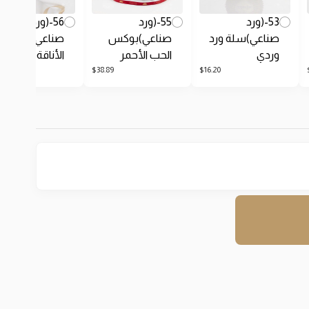
53-(ورد
55-(ورد
56-(ورد
صناعي)سلة ورد
صناعي)بوكس
صناعي)بوكس
وردي
الحب الأحمر
الأناقة البيضاء
89
$
38.89
$
16.20