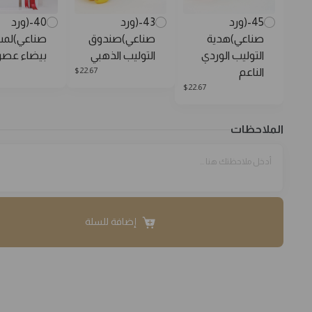
45-(ورد
43-(ورد
40-(ورد
صناعي)هدية
صناعي)صندوق
صناعي)لم
التوليب الوردي
التوليب الذهبي
بيضاء عصر
$
22.67
الناعم
$
22.67
الملاحظات
إضافة للسلة