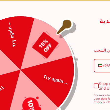
ية
Try again ...
+96
Try again ...
Keep 
 ...
and o
For more in
your data f
Check our Pr