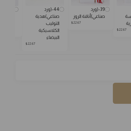
39-(ورد
44-(ورد
16-(ورد
سة
صناعي)أناقة الروز
صناعي)هدية
صناعي)
$
22.67
ية
التوليب
عشق
$
22.67
الكلاسيكية
البيضاء
$
22.67