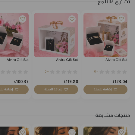
يُشترى غالبًا مع
Alvira Gift Set
Alvira Gift Set
Alvira Gift Set
0
0
100.37
119.80
123.04
$
$
$
إضافة للسلة
إضافة للسلة
إضافة لل
منتجات مشابهة