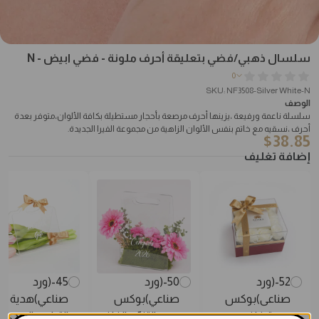
سلسال ذهبي/فضي بتعليقة أحرف ملونة - فضي ابيض - N
0
SKU: NF3508-Silver White-N
الوصف
سلسلة ناعمة ورفيعة ،يزينها أحرف مرصعة بأحجار مستطيلة بكافة الألوان،متوفر بعدة
أحرف ،نسقيه مع خاتم بنفس الألوان الزاهية من مجموعة الفيرا الجديدة.
$
38.85
إضافة تغليف
52-(ورد
50-(ورد
45-(ورد
صناعى)بوكس
صناعي)بوكس
صناعي)هدية
هدية فاخر + ورد
ورود التخرّج الفاخر
التوليب الوردي