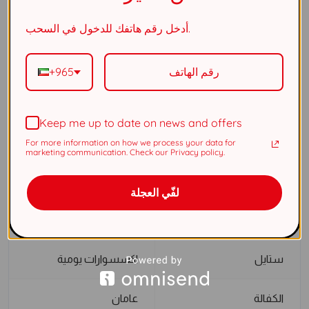
أدخل رقم هاتفك للدخول في السحب.
مواصفات
عام
+965
الفئة
عقد
Keep me up to date on news and offers
اللون الأساسي
فضي
For more information on how we process your data for
marketing communication. Check our Privacy policy.
القياس
قياس موحد
لفّي العجلة
الجنس
نسائي
ستايل
اكسسوارات يومية
الكفالة
عامان