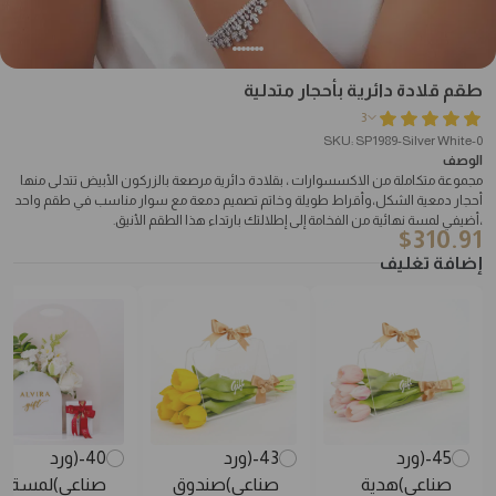
طقم قلادة دائرية بأحجار متدلية
3
SKU: SP1989-Silver White-0
الوصف
مجموعة متكاملة من الاكسسوارات ، بقلادة دائرية مرصعة بالزركون الأبيض تتدلى منها
أحجار دمعية الشكل،وأقراط طويلة وخاتم تصميم دمعة مع سوار مناسب في طقم واحد
،أضيفي لمسة نهائية من الفخامة إلى إطلالتك بارتداء هذا الطقم الأنيق.
$
310.91
إضافة تغليف
45-(ورد
43-(ورد
40-(ورد
صناعي)هدية
صناعي)صندوق
صناعي)لمسة