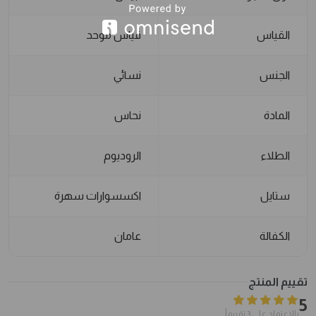
القياس
قياس موحد
الجنس
نسائي
المادة
نحاس
الطلاء
الروديوم
ستايل
اكسسوارات سهرة
الكفالة
عامان
تقييم المنتج
5
بالاعتماد على 3 تقييماً