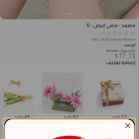
مضعد - فضي ابيض - 0
0
SKU: LP2123-Silver White-0
الوصف
اكسسوار- Access.
$
77.73
إضافة تغليف
52-(ورد
50-(ورد
45-(ورد
صناعى)بوكس
صناعي)بوكس
صناعي)هدية
هدية فاخر + ورد
ورود التخرّج الفاخر
التوليب الوردي
$
22.67
$
22.67