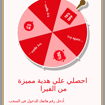
الناعم
Try again ...
.67
الملاحظات
Try again ...
Try again ...
مشاركة العنصر
مواصفات
احصلي علي هدية مميزة
من الفيرا
عام
اللون الأساسي
فضي
أدخل رقم هاتفك للدخول في السحب.