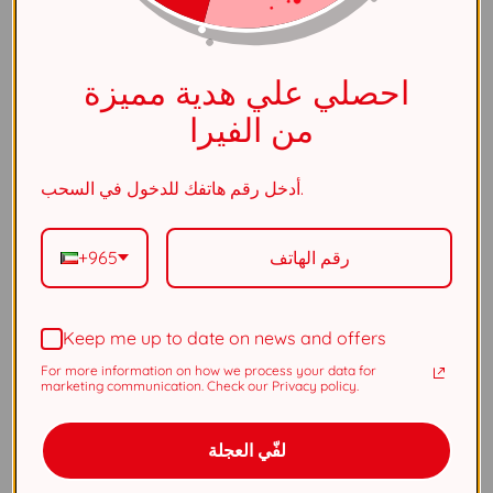
الفئة
مضعد
احصلي علي هدية مميزة
لون الحجر
اوف وايت
من الفيرا
القياس
قياس موحد
أدخل رقم هاتفك للدخول في السحب.
الجنس
نسائي
+965
المادة
نحاس
Keep me up to date on news and offers
الطلاء
الروديوم
For more information on how we process your data for
marketing communication. Check our Privacy policy.
ستايل
اكسسوارات يومية
لفّي العجلة
الكفالة
عامان