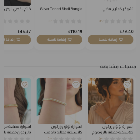
تشوكر كمثرى فضي
Silver Toned Shell Bangle
خاتم - فضي ابيض - 0
0
0
45.37
110.19
79.40
$
$
$
إضافة للسلة
إضافة للسلة
إضافة للس
منتجات مشابهة
اسوارة لؤلؤ وزركون
اسوارة لؤلؤ وزركون
اسوارة مضلعة مرصع
كلاسيكية مطلية بالروديوم
كلاسيكية مطلية بالذهب
بالزركون مطلية بال
0
0