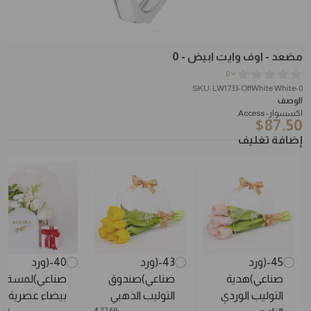
مضعد - اوف وايت ابيض - 0
0
SKU: LW1733-OffWhite White-0
الوصف
اكسسوار- Access.
$
87.50
إضافة تغليف
45-(ورد
43-(ورد
40-(ورد
صناعي)هدية
صناعي)صندوق
صناعي)لمسة
التوليب الوردي
التوليب الذهبي
بيضاء عصرية
.69
$
22.69