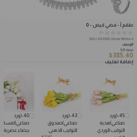
طقم أ - فضي ابيض - 0
0
SKU: KK0380-Silver White-0
الوصف
فضة 925
$
385.40
إضافة تغليف
45-(ورد
43-(ورد
40-(ورد
صناعي)هدية
صناعي)صندوق
صناعي)لمسة
التوليب الوردي
التوليب الذهبي
بيضاء عصرية
.67
$
22.67