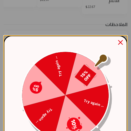
الناعم
$
22.67
الملاحظات
Try again ...
مشاركة العنصر
مواصفات
Try again ...
عام
Try again ...
الفئة
طقم ناعم