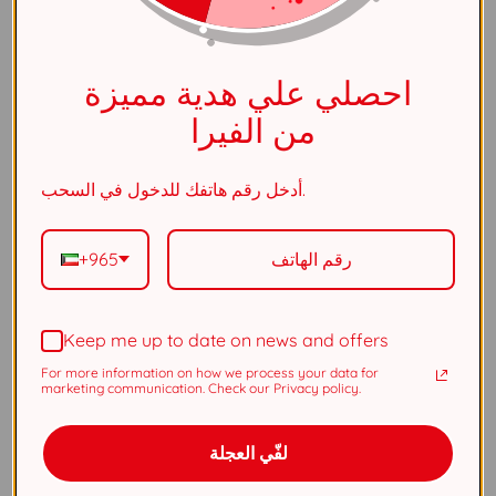
اللون الأساسي
فضي
احصلي علي هدية مميزة
الكفالة
٥ سنوات
من الفيرا
ستايل
اكسسوارات أطفال
أدخل رقم هاتفك للدخول في السحب.
الطلاء
الروديوم
+965
المادة
فضة استرلينى عيار ٩٢٥
Keep me up to date on news and offers
الجنس
أطفال
For more information on how we process your data for
marketing communication. Check our Privacy policy.
القياس
قياس موحد
لفّي العجلة
لون الحجر
أبيض